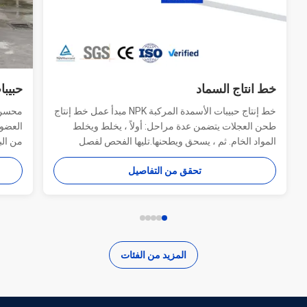
خط انتاج السماد
حبيبا
خط إنتاج حبيبات الأسمدة المركبة NPK مبدأ عمل خط إنتاج
محسن ح
طحن العجلات يتضمن عدة مراحل: أولاً ، يخلط ويخلط
العضوي
المواد الخام. ثم ، يسحق ويطحنها.تليها الفحص لفصل
من الب
الحبيبات النهائية. أخيراً، يتم تعبئة المنتجات. تخطيط
مصممة 
تحقق من التفاصيل
المعدات مضغوط، فعالة من حيث الطاقة، ولا تنتج انبعاثات
بين تق
"الثلاثة نفايات". يعمل بشكل ثابت وسهل الصي...
الدقيق
المزيد من الفئات