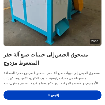
VIDEO
مسحوق الجبس إلى حبيبات صنع آلة حفر
المضغوط مزدوج
مسحوق الجبس إلى حبيبات صنع آلة حفر المضغوط مزدوج حجرة الصحافة
المضغوطة هي معدات رئيسية لحبوب الكلوريد الأمونيوم، كبريتات
الأمونيوم، والأسمدة المركبة. لديها تكنولوجيا متقدمة، تصميم معقول، بنية
صغيرة،تصميم جديد وعملي، منخفضة استهلاك الطاقة، ويتم تطابقها مع
المعدات المقابلة لتشكيل خط إنتاج صغير. يمكن أ...
إقتبس