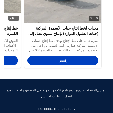
VIDEO
VIDEO
معدات لخط إنتاج حبات الأسمدة المركبة
خط إنتاج حج
(حبات الطبول الدوارة) بإنتاج سنوي يصل إلى
الكبيرة
50،000 طن (N20٪ ، K15٪ ، Urea40٪)
نظرة عامة على خط الإنتاج يهدف خط إنتاج حبيبات
الموقع الأساس
الأسمدة المركبة هذا إلى تلبية الطلب الزراعي على
1الأهداف الأ
الأسمدة المركبة عالية الكفاءة عالية الجودة.000 طن
كالمعدات الأس
من الأسمدة سنوياً، مع محتوى النيتروجين 20٪،
يتم معالجة مس
محتوى البوتاسيوم 15٪، ومحتوى اليوريا 40٪. خط
إقتبس
الإنتاج يستخدم طبل حجر الدوار كوحدة حجر
الأساسية،مُكملة بمعدات كام...
على البنتونيت
المنزل
المنتجات
فيديوهات
برنامج VR
حولنا
جولة في المصنع
مراقبة الجودة
اتصل بنا
اطلب اقتباس
Tel: 0086-18937171932