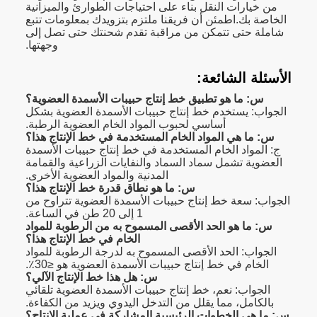
من خيارات النقل بناء على احتياجات الطوارئ والميزانية
الخاصة بك.اطمئن أن فريقنا ملتزم بتزويدك بمعلومات تتبع
شاملة حتى تتمكن من مراقبة تقدم شحنتك حتى تصل إلى
وجهتها.
الأسئلة الشائعة:
س: ما هو تطبيق خط إنتاج حبيبات الأسمدة العضوية؟
الجواب: يستخدم خط إنتاج حبيبات الأسمدة العضوية بشكل
أساسي لحبوب المواد الخام العضوية الرطبة.
س: ما هي المواد الخام المستخدمة في خط الإنتاج هذا؟
ج: المواد الخام المستخدمة في خط إنتاج حبيبات الأسمدة
العضوية تشمل سماد السماد والنفايات الزراعية والقمامة
المدنية والمواد العضوية الأخرى.
س: ما هو نطاق قدرة خط الإنتاج هذا؟
الجواب: سعة خط إنتاج حبيبات الأسمدة العضوية تتراوح من
1 إلى 20 طن في الساعة.
س: ما هو الحد الأقصى المسموح به من الرطوبة للمواد
الخام في خط الإنتاج هذا؟
الجواب: الحد الأقصى المسموح به لدرجة الرطوبة للمواد
الخام في خط إنتاج حبيبات الأسمدة العضوية هو ≤30٪.
س: هل هذا خط الإنتاج الآلي؟
الجواب: نعم، خط إنتاج حبيبات الأسمدة العضوية تلقائي
بالكامل، مما يقلل من التدخل اليدوي ويزيد من الكفاءة.
س: ما هي الخطوات الرئيسية المشاركة في عملية الإنتاج؟