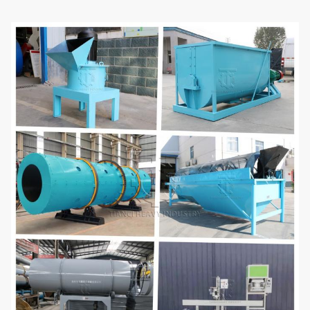
آلة تحطيم
الخام لتلبية متطلبات الحبيبات.
تستخدم لخلط وتحريك المواد، وتعديل
آلة خلط
محتوى الرطوبة في المواد، وإضافة
العناصر النزرة لتلبية احتياجات الحبيبات.
حجر طبل دوار
تستخدم لصنع حبيبات الأسمدة
يستخدم بشكل رئيسي للتجفيف بعد
التقطيع ، بحيث يمكن تخفيض رطوبة
مجفف الدوار
الحبيبات بسرعة عند درجة حرارة عالية
،والذي هو مريح للتخزين ويحقق الإنتاج
المستمر وغير المتقطع.
يتم استخدامه بشكل رئيسي للتبريد
والإزالة من الرطوبة بعد التجفيف ، بحيث
آلة التبريد
يمكن للمادة الوصول بسرعة إلى درجة
حرارة الغرفة ، وتلبية متطلبات التخزين