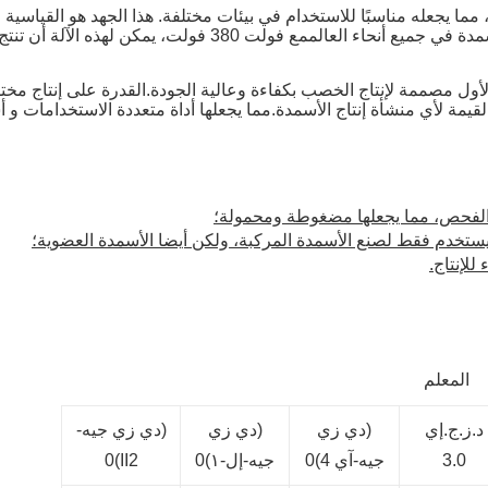
خيارًا متعدد الاستخدامات وعمليًا لمرافق إنتاج الأسمدة في جميع أن
N هي آلة من الطراز الأول مصممة لإنتاج الخصب بكفاءة وعالية الجودة.القدرة على إ
يمة لأي منشأة إنتاج الأسمدة.مما يجعلها أداة متعددة الاستخدامات و أ
 والفحص، مما يجعلها مضغوطة ومحمولة؛
يستخدم فقط لصنع الأسمدة المركبة، ولكن أيضا الأسمدة العضوية؛
لإنتاج.
المعلم
د.ز.ج.إي
(دي زي
(دي زي
(دي زي جيه-
3.0
جيه-آي 4)0
جيه-إل-١)0
II2)0