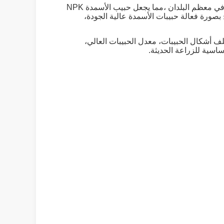
يعمل حبيب الأسمدة NPK على فولت 380 فولت ، مما يجعله مناسبًا للاستخدام في بيئات مختلفة. هذا الجهد هو القياسية في معظم البلدان ،مما يجعل حبيب الأسمدة NPK
حاء العالممع فولت 380 فولت، يمكن لهذه الآلة أن تنتج بصورة فعالة حبيبات الأسمدة عالية الجودة،
نتاج مختلف أشكال الحبيبات، معدل الحبيبات العالي،
ساسية للزراعة الحديثة.