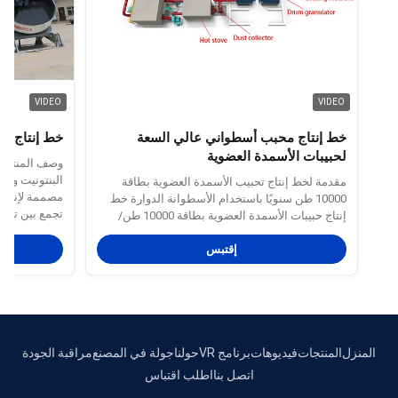
VIDEO
VIDEO
خط إنتاج محبب أسطواني عالي السعة
خط إنتاج ال
لحبيبات الأسمدة العضوية
وصف المنتج: 
البنتونيت ون
مقدمة لخط إنتاج تحبيب الأسمدة العضوية بطاقة
مصممة لإنتاج 
10000 طن سنويًا باستخدام الأسطوانة الدوارة خط
تجمع بين تكنو
إنتاج حبيبات الأسمدة العضوية بطاقة 10000 طن/
والتحكم الميك
سنويًا هو خط إنتاج موحد وآلي مصمم لمؤسسات
مسحوق البنتون
إقتبس
إنتاج الأسمدة العضوية الكبيرة والمتوسطة الحجم.
وغيرها من الم
يستخدم محبب الأسطوانة الدوارة كوحدة التشكيل
الأساسية، وهو مجهز بمعدات لعملية ...
المنزل
المنتجات
فيديوهات
برنامج VR
حولنا
جولة في المصنع
مراقبة الجودة
اتصل بنا
اطلب اقتباس