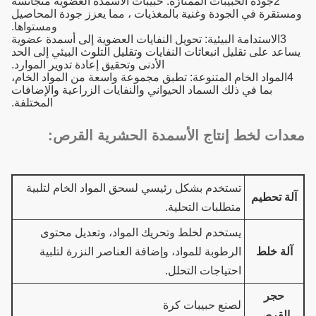
2جودة الحبيبات الممتازة: حبيبات الأسمدة العضوية متجانسة
ومستقرة في الجودة وغنية بالمغذيات ، مما يعزز جودة المحاصيل
ومستواها.
3الاستدامة البيئية: تحويل النفايات العضوية إلى أسمدة عضوية
يساعد على تقليل انبعاثات النفايات وتقليل التلوث البيئي إلى الحد
الأدنى وتحقيق إعادة تدوير الموارد.
4المواد الخام المتنوعة: تطبق مجموعة واسعة من المواد الخام،
بما في ذلك السماد الحيواني والنفايات الزراعية والإضافات
المختلفة.
معدات لخط إنتاج الأسمدة الحشرية القرص:
تستخدم بشكل رئيسي لسحق المواد الخام لتلبية
آلة تحطيم
متطلبات التحلية.
يستخدم لخلط وتحريك المواد، وتعديل محتوى
آلة خلط
الرطوبة للمواد، وإضافة العناصر النزرة لتلبية
احتياجات التحلل.
حجر
لصنع حبيبات كرة
القرص