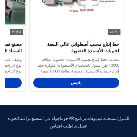
VIDEO
VIDEO
خط إنتاج محبب أسطواني عالي السعة
مصنع تصنيع 
لحبيبات الأسمدة العضوية
السماد العض
التخمير
مقدمة لخط إنتاج تحبيب الأسمدة العضوية بطاقة
وصف المنتج 
10000 طن سنويًا باستخدام الأسطوانة الدوارة خط
نوع الزاحف، 
إنتاج حبيبات الأسمدة العضوية بطاقة 10000 طن/
نوع الزاحف ع
سنويًا هو خط إنتاج موحد وآلي مصمم لمؤسسات
وهي حاليًا الط
إقتبس
إنتاج الأسمدة العضوية الكبيرة والمتوسطة الحجم.
لتوفير التربة 
يستخدم محبب الأسطوانة الدوارة كوحدة التشكيل
بتجميع المواد
الأساسية، وهو مجهز بمعدات لعملية ...
التحريك والتحط
المنزل
المنتجات
فيديوهات
برنامج VR
حولنا
جولة في المصنع
مراقبة الجودة
اتصل بنا
اطلب اقتباس